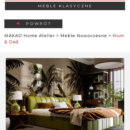
MEBLE KLASYCZNE
POWRÓT
MAKAO Home Atelier
>
Meble Nowoczesne
>
Mum
& Dad