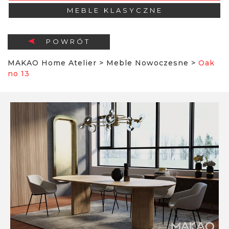
MEBLE KLASYCZNE
POWRÓT
MAKAO Home Atelier
>
Meble Nowoczesne
>
Oak
no 13