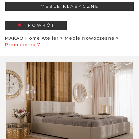
MEBLE KLASYCZNE
POWRÓT
MAKAO Home Atelier
>
Meble Nowoczesne
>
Premium no 7