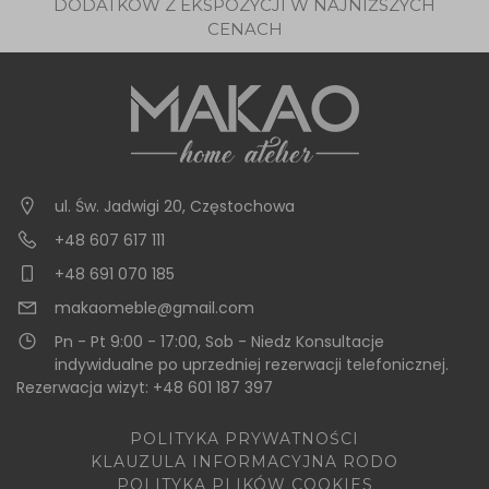
DODATKÓW Z EKSPOZYCJI W NAJNIŻSZYCH
CENACH
ul. Św. Jadwigi 20
,
Częstochowa
+48 607 617 111
+48 691 070 185
makaomeble@gmail.com
Pn - Pt 9:00 - 17:00, Sob - Niedz Konsultacje
indywidualne po uprzedniej rezerwacji telefonicznej.
Rezerwacja wizyt: +48 601 187 397
POLITYKA PRYWATNOŚCI
KLAUZULA INFORMACYJNA RODO
POLITYKA PLIKÓW COOKIES