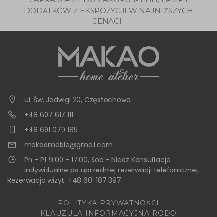
DODATKÓW Z EKSPOZYCJI W NAJNIŻSZYCH
CENACH
ul. Św. Jadwigi 20
,
Częstochowa
+48 607 617 111
+48 691 070 185
makaomeble@gmail.com
Pn - Pt 9:00 - 17:00, Sob - Niedz Konsultacje
indywidualne po uprzedniej rezerwacji telefonicznej.
Rezerwacja wizyt: +48 601 187 397
POLITYKA PRYWATNOŚCI
KLAUZULA INFORMACYJNA RODO