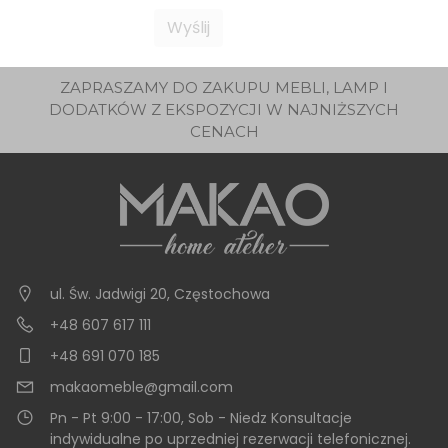
ZAPRASZAMY DO ZAKUPU MEBLI, LAMP I
DODATKÓW Z EKSPOZYCJI W NAJNIŻSZYCH
CENACH
ul. Św. Jadwigi 20
,
Częstochowa
+48 607 617 111
+48 691 070 185
makaomeble@gmail.com
Pn - Pt 9:00 - 17:00, Sob - Niedz Konsultacje
indywidualne po uprzedniej rezerwacji telefonicznej.