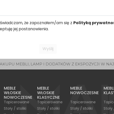
świadczam, że zapoznałem/am się z
Polityką prywatno
eptuję jej postanowienia.
AKUPU MEBLI, LAMP I DODATKÓW Z EKSPOZYCJI W NA
MEBLE
MEBLE
MEBLE
MEBL
WŁOSKIE
WŁOSKIE
NOWOCZESNE
KLAS
NOWOCZESNE
KLASYCZNE
Tapicerowane
Tapicerowane
Tapicerowane
Tapi
Stoły / stoliki
Stoły / stoliki
Stoły / stoliki
Stoły 