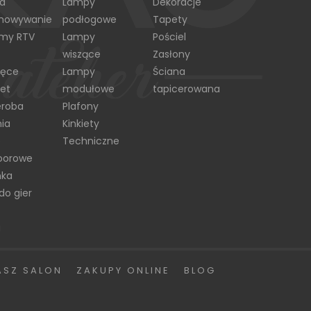
ła
Lampy
Dekoracje
chowywanie
podłogowe
Tapety
emy RTV
Lampy
Pościel
wiszące
Zasłony
ięce
Lampy
Ściana
et
modułowe
tapicerowana
eroba
Plafony
ia
Kinkiety
e
Techniczne
oorowe
nka
do gier
a
ASZ SALON
ZAKUPY ONLINE
BLOG