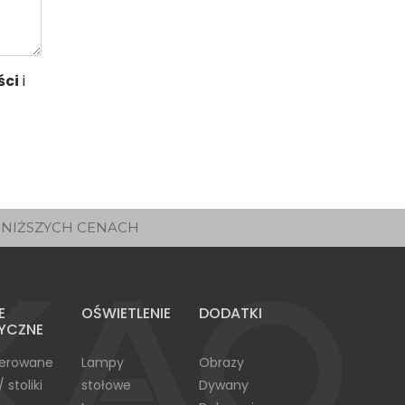
ści
i
JNIŻSZYCH CENACH
E
OŚWIETLENIE
DODATKI
YCZNE
cerowane
Lampy
Obrazy
/ stoliki
stołowe
Dywany