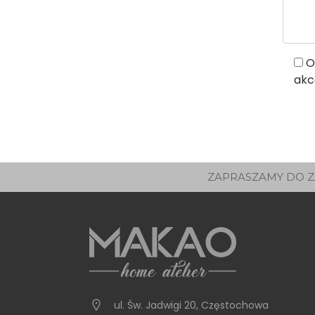
O
akc
ZAPRASZAMY DO Z
ul. Św. Jadwigi 20
,
Częstochowa