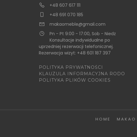
+48 607 617 111
+48 691 070 185
makaomeble@gmail.com
Pn - Pt 9:00 - 17:00, Sob - Niedz
Konsultacje indywidualne po
uprzedniej rezerwacji telefonicznej.
Rezerwacja wizyt: +48 601 187 397
POLITYKA PRYWATNOŚCI
KLAUZULA INFORMACYJNA RODO
POLITYKA PLIKÓW COOKIES
HOME
MAKAO