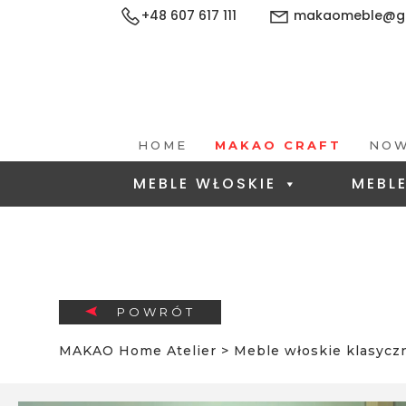
+48 607 617 111
makaomeble@gm
HOME
MAKAO CRAFT
NOW
MEBLE WŁOSKIE
MEBL
POWRÓT
MAKAO Home Atelier
>
Meble włoskie klasycz