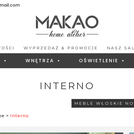
ail.com
OŚCI
WYPRZEDAŻ & PROMOCJE
NASZ SA
E
WNĘTRZA
OŚWIETLENIE
INTERNO
MEBLE WŁOSKIE N
ne
>
Interno