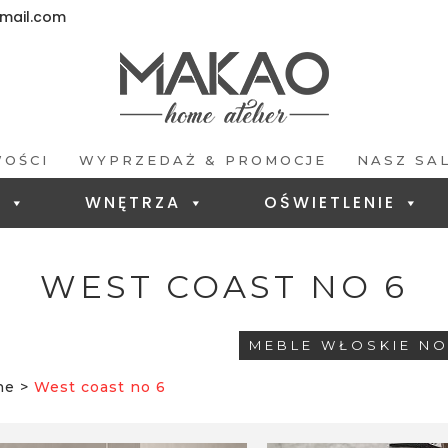
ail.com
OŚCI
WYPRZEDAŻ & PROMOCJE
NASZ SA
E
WNĘTRZA
OŚWIETLENIE
WEST COAST NO 6
MEBLE WŁOSKIE N
ne
>
West coast no 6