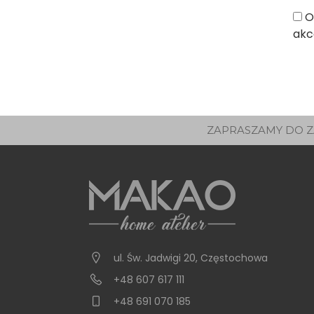
O
akc
ZAPRASZAMY DO Z
ul. Św. Jadwigi 20
,
Częstochowa
+48 607 617 111
+48 691 070 185