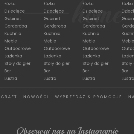
Łóżka
Łóżka
Łóżka
Łóżka
Dziecięce
Dziecięce
Dziecięce
Dziec
Gabinet
Gabinet
Gabinet
Gabin
Garderoba
Garderoba
Garderoba
Gard
Kuchnia
Kuchnia
Kuchnia
Kuchn
Meble
Meble
Meble
Mebl
Outdoorowe
Outdoorowe
Outdoorowe
Outd
Łazienka
Łazienka
Łazienka
Łazie
Stoły do gier
Stoły do gier
Stoły do gier
Stoły 
Bar
Bar
Bar
Bar
Lustra
Lustra
Lustra
Lustr
 CRAFT
NOWOŚCI
WYPRZEDAŻ & PROMOCJE
N
Obserwuj nas na Instagramie