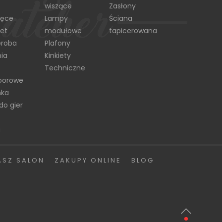
wiszące
Zasłony
ięce
Lampy
Ściana
et
modułowe
tapicerowana
eroba
Plafony
ia
Kinkiety
e
Techniczne
oorowe
nka
do gier
a
ASZ SALON
ZAKUPY ONLINE
BLOG