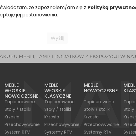
świadczam, że zapoznałem/am się z
Polityką prywatno
eptuję jej postanowienia.
AKUPU MEBLI, LAMP I DODATKÓW Z EKSPOZYCJI W NA
MEBLE
MEBLE
MEBLE
MEBL
WŁOSKIE
WŁOSKIE
NOWOCZESNE
KLAS
NOWOCZESNE
KLASYCZNE
Tapicerowane
Tapicerowane
Tapicerowane
Tapi
Stoły / stoliki
Stoły / stoliki
Stoły / stoliki
Stoły 
Krzesła
Krzesła
Krzesła
Krzes
Przechowywanie
Przechowywanie
Przechowywanie
Prze
System RTV
Systemy RTV
Systemy RTV
Syst