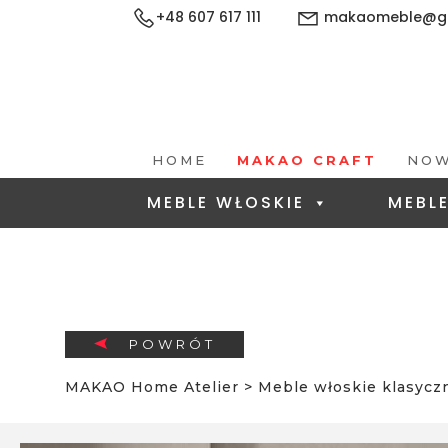
+48 607 617 111
makaomeble@gm
HOME
MAKAO CRAFT
NOW
MEBLE WŁOSKIE
MEBL
POWRÓT
MAKAO Home Atelier
>
Meble włoskie klasycz