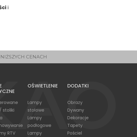
ści
i
JNIŻSZYCH CENACH
E
OŚWIETLENIE
DODATKI
YCZNE
cerowane
Lampy
Obrazy
/ stoliki
stołowe
Dywany
ła
Lampy
Dekoracje
chowywanie
podłogowe
Tapety
emy RTV
Lampy
Pościel